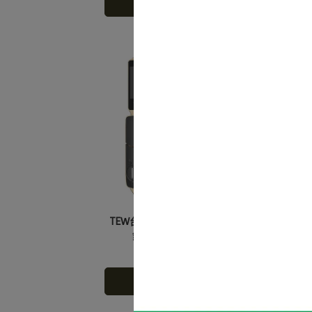
加入購物車
TEW台熱牌智能7合1推拉式電子鎖/門
TE
鎖(V1)(香檳金)(附基本安裝)
NT$24,480
NT$29,800
加入購物車